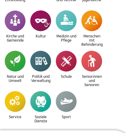
Entwicklung
und Technik
Jugendliche
Kirche und
Kultur
Medizin und
Menschen
Gemeinde
Pflege
mit
Behinderung
Natur und
Politik und
Schule
Seniorinnen
Umwelt
Verwaltung
und
Senioren
Service
Soziale
Sport
Dienste