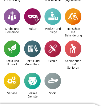
Entwicklung
und Technik
Jugendliche
Kirche und
Kultur
Medizin und
Menschen
Gemeinde
Pflege
mit
Behinderung
Natur und
Politik und
Schule
Seniorinnen
Umwelt
Verwaltung
und
Senioren
Service
Soziale
Sport
Dienste