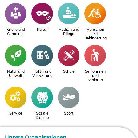
Kirche und
Kultur
Medizin und
Menschen
Gemeinde
Pflege
mit
Behinderung
Natur und
Politik und
Schule
Seniorinnen
Umwelt
Verwaltung
und
Senioren
Service
Soziale
Sport
Dienste
Unsere Organisationen