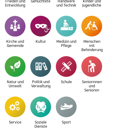
Frieden und
Geflüchtete
Handwerk
Kinder und
Entwicklung
und Technik
Jugendliche
Kirche und
Kultur
Medizin und
Menschen
Gemeinde
Pflege
mit
Behinderung
Natur und
Politik und
Schule
Seniorinnen
Umwelt
Verwaltung
und
Senioren
Service
Soziale
Sport
Dienste