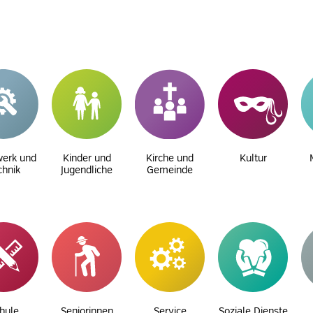
erk und
Kinder und
Kirche und
Kultur
chnik
Jugendliche
Gemeinde
hule
Seniorinnen
Service
Soziale Dienste