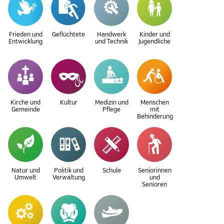
Frieden und
Geflüchtete
Handwerk
Kinder und
Entwicklung
und Technik
Jugendliche
Kirche und
Kultur
Medizin und
Menschen
Gemeinde
Pflege
mit
Behinderung
Natur und
Politik und
Schule
Seniorinnen
Umwelt
Verwaltung
und
Senioren