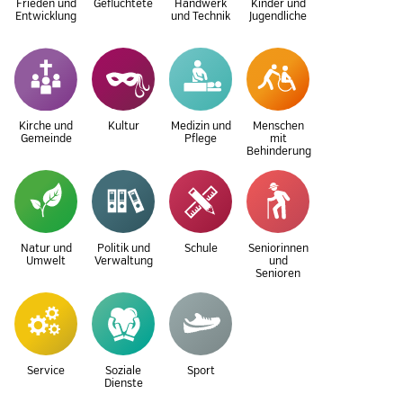
Frieden und
Geflüchtete
Handwerk
Kinder und
Entwicklung
und Technik
Jugendliche
Kirche und
Kultur
Medizin und
Menschen
Gemeinde
Pflege
mit
Behinderung
Natur und
Politik und
Schule
Seniorinnen
Umwelt
Verwaltung
und
Senioren
Service
Soziale
Sport
Dienste