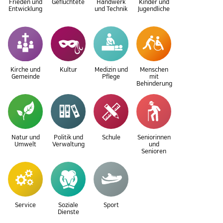
Frieden und
Geflüchtete
Handwerk
Kinder und
Entwicklung
und Technik
Jugendliche
Kirche und
Kultur
Medizin und
Menschen
Gemeinde
Pflege
mit
Behinderung
Natur und
Politik und
Schule
Seniorinnen
Umwelt
Verwaltung
und
Senioren
Service
Soziale
Sport
Dienste