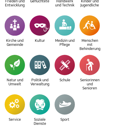
Frieden und
Geflüchtete
Handwerk
Kinder und
Entwicklung
und Technik
Jugendliche
Kirche und
Kultur
Medizin und
Menschen
Gemeinde
Pflege
mit
Behinderung
Natur und
Politik und
Schule
Seniorinnen
Umwelt
Verwaltung
und
Senioren
Service
Soziale
Sport
Dienste