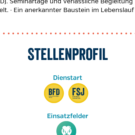
D). Seminartage und verlässliche Begleitung 
welt. · Ein anerkannter Baustein im Lebenslau
Stellenprofil