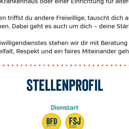
em Krankenhaus oder einer Einrichtung für ä
 triffst du andere Freiwillige, tauscht dich 
en. Dabei geht es auch um dich – deine Stär
illigendienstes stehen wir dir mit Beratung
elfalt, Respekt und ein faires Miteinander ge
Stellenprofil