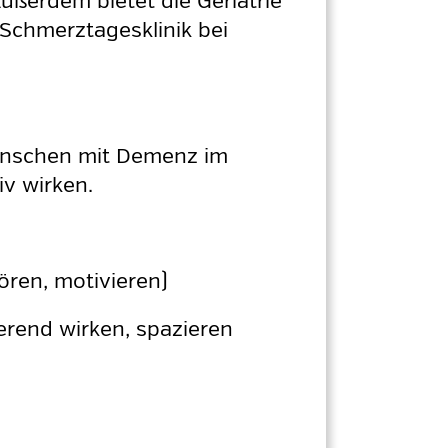
ußerdem bietet die Geriatrie
 Schmerztagesklinik bei
Menschen mit Demenz im
v wirken.
ören, motivieren)
ierend wirken, spazieren