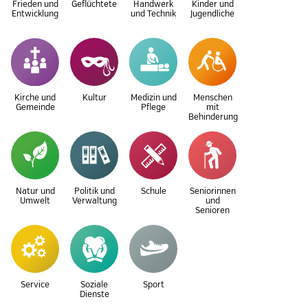
Frieden und
Geflüchtete
Handwerk
Kinder und
Entwicklung
und Technik
Jugendliche
Kirche und
Kultur
Medizin und
Menschen
Gemeinde
Pflege
mit
Behinderung
Natur und
Politik und
Schule
Seniorinnen
Umwelt
Verwaltung
und
Senioren
Service
Soziale
Sport
Dienste