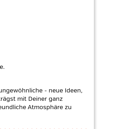
ge
.
h ungewöhnliche - neue Ideen,
trägst mit Deiner ganz
reundliche Atmosphäre zu