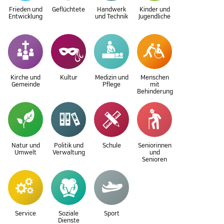
Frieden und
Geflüchtete
Handwerk
Kinder und
Entwicklung
und Technik
Jugendliche
Kirche und
Kultur
Medizin und
Menschen
Gemeinde
Pflege
mit
Behinderung
Natur und
Politik und
Schule
Seniorinnen
Umwelt
Verwaltung
und
Senioren
Service
Soziale
Sport
Dienste