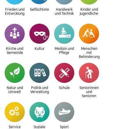
Frieden und
Geflüchtete
Handwerk
Kinder und
Entwicklung
und Technik
Jugendliche
Kirche und
Kultur
Medizin und
Menschen
Gemeinde
Pflege
mit
Behinderung
Natur und
Politik und
Schule
Seniorinnen
Umwelt
Verwaltung
und
Senioren
Service
Soziale
Sport