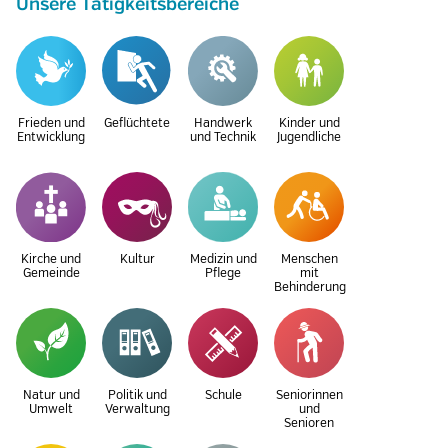
Unsere Tätigkeitsbereiche
Frieden und
Geflüchtete
Handwerk
Kinder und
Entwicklung
und Technik
Jugendliche
Kirche und
Kultur
Medizin und
Menschen
Gemeinde
Pflege
mit
Behinderung
Natur und
Politik und
Schule
Seniorinnen
Umwelt
Verwaltung
und
Senioren