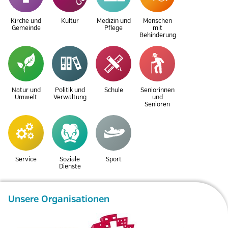
Kirche und
Kultur
Medizin und
Menschen
Gemeinde
Pflege
mit
Behinderung
Natur und
Politik und
Schule
Seniorinnen
Umwelt
Verwaltung
und
Senioren
Service
Soziale
Sport
Dienste
Unsere Organisationen