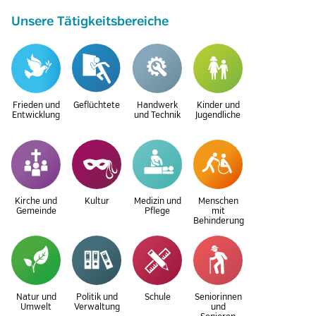
Unsere Tätigkeitsbereiche
Frieden und
Geflüchtete
Handwerk
Kinder und
Entwicklung
und Technik
Jugendliche
Kirche und
Kultur
Medizin und
Menschen
Gemeinde
Pflege
mit
Behinderung
Natur und
Politik und
Schule
Seniorinnen
Umwelt
Verwaltung
und