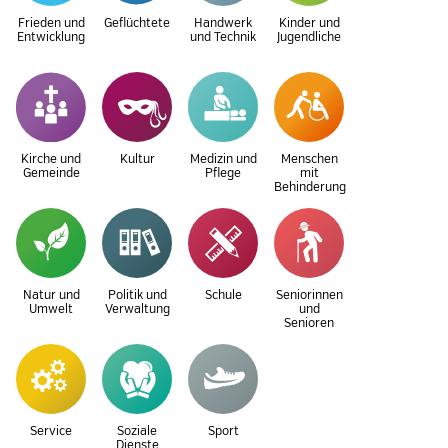
Frieden und
Geflüchtete
Handwerk
Kinder und
Entwicklung
und Technik
Jugendliche
Kirche und
Kultur
Medizin und
Menschen
Gemeinde
Pflege
mit
Behinderung
Natur und
Politik und
Schule
Seniorinnen
Umwelt
Verwaltung
und
Senioren
Service
Soziale
Sport
Dienste