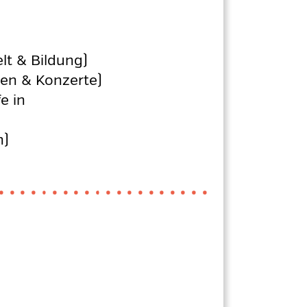
t & Bildung)
nen & Konzerte)
e in
n)