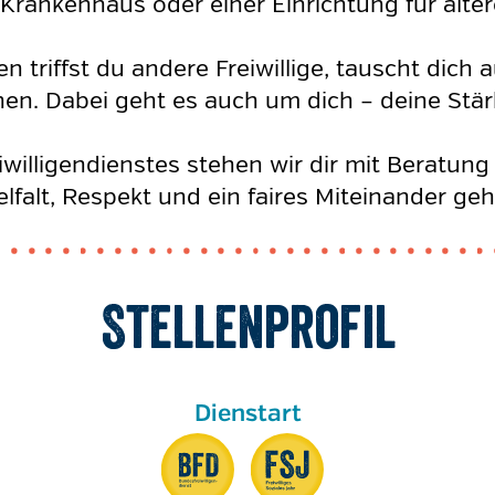
em Krankenhaus oder einer Einrichtung für ä
 triffst du andere Freiwillige, tauscht dich 
en. Dabei geht es auch um dich – deine Stär
illigendienstes stehen wir dir mit Beratung
elfalt, Respekt und ein faires Miteinander ge
Stellenprofil