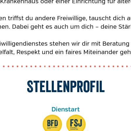
em Krankenhaus oder einer Einrichtung für ä
 triffst du andere Freiwillige, tauscht dich 
en. Dabei geht es auch um dich – deine Stär
illigendienstes stehen wir dir mit Beratung
elfalt, Respekt und ein faires Miteinander ge
Stellenprofil