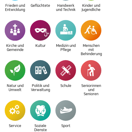
Frieden und
Geflüchtete
Handwerk
Kinder und
Entwicklung
und Technik
Jugendliche
Kirche und
Kultur
Medizin und
Menschen
Gemeinde
Pflege
mit
Behinderung
Natur und
Politik und
Schule
Seniorinnen
Umwelt
Verwaltung
und
Senioren
Service
Soziale
Sport
Dienste