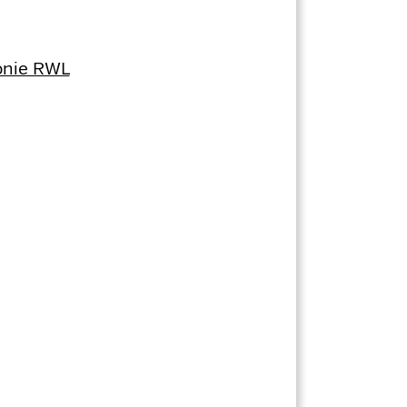
konie RWL
n