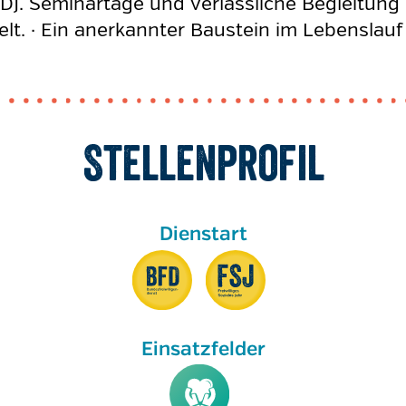
D). Seminartage und verlässliche Begleitung 
welt. · Ein anerkannter Baustein im Lebenslau
Stellenprofil