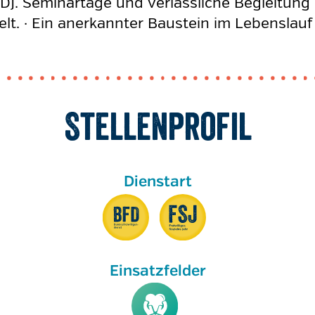
D). Seminartage und verlässliche Begleitung 
welt. · Ein anerkannter Baustein im Lebenslau
Stellenprofil