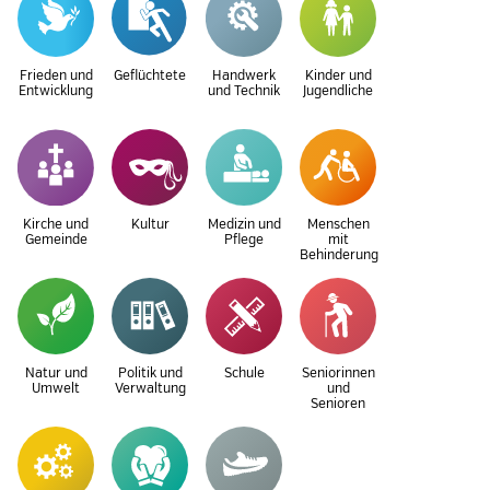
Frieden und
Geflüchtete
Handwerk
Kinder und
Entwicklung
und Technik
Jugendliche
Kirche und
Kultur
Medizin und
Menschen
Gemeinde
Pflege
mit
Behinderung
Natur und
Politik und
Schule
Seniorinnen
Umwelt
Verwaltung
und
Senioren