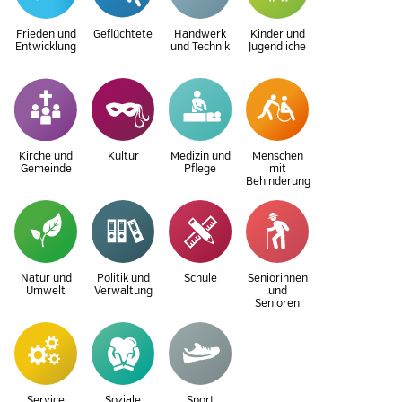
Frieden und
Geflüchtete
Handwerk
Kinder und
Entwicklung
und Technik
Jugendliche
Kirche und
Kultur
Medizin und
Menschen
Gemeinde
Pflege
mit
Behinderung
Natur und
Politik und
Schule
Seniorinnen
Umwelt
Verwaltung
und
Senioren
Service
Soziale
Sport