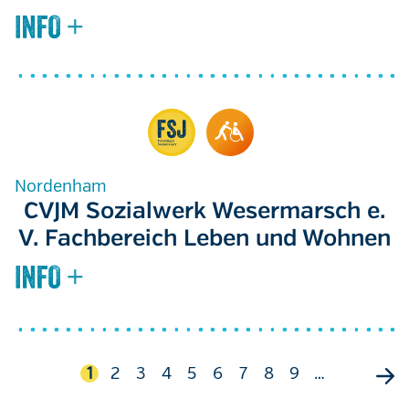
Nordenham
CVJM Sozialwerk Wesermarsch e.
V. Fachbereich Leben und Wohnen
Seitennummerierung
Aktuelle
1
Seite
2
Seite
3
Seite
4
Seite
5
Seite
6
Seite
7
Seite
8
Seite
9
…
Seite