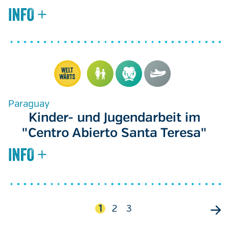
Paraguay
Kinder- und Jugendarbeit im
"Centro Abierto Santa Teresa"
Seitennummerierung
Aktuelle
1
Seite
2
Seite
3
Seite