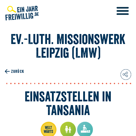
Direkt
zum
Inhalt
Ev.-Luth. Missionswerk
Leipzig (LMW)
T
ZURÜCK
T
IENST
Einsatzstellen in
Tansania