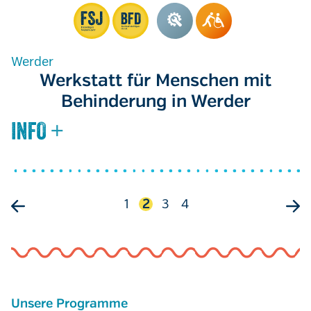
Werder
Werkstatt für Menschen mit
Behinderung in Werder
Seitennummerierung
Seite
1
Aktuelle
2
Seite
3
Seite
4
Seite
Unsere Programme