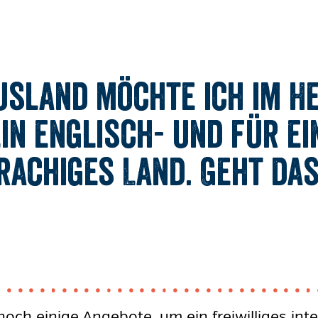
Ausland möchte ich im H
in englisch- und für ei
rachiges Land. Geht da
noch einige Angebote, um ein freiwilliges int