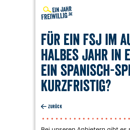
Direkt
zum
Inhalt
Für ein FSJ im 
halbes Jahr in e
ein spanisch-sp
kurzfristig?
ZURÜCK
Bei unseren Anbietern gibt es 