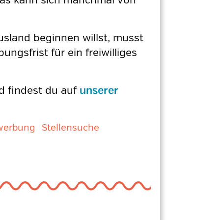
Das kann sich manchmal von
usland beginnen willst, musst
gsfrist für ein freiwilliges
d findest du auf
unserer
werbung
Stellensuche