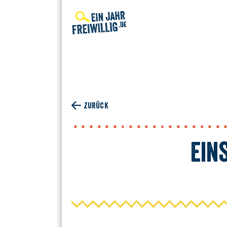
Direkt
zum
Inhalt
ZURÜCK
Ein