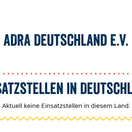
ADRA Deutschland e.V.
KINDER UN
KINDER UN
KINDER UN
KINDER
KINDER
MEDI
M
satzstellen in Deutsch
KINDER UND JU
KINDER UN
KIRCH
Aktuell keine Einsatzstellen in diesem Land.