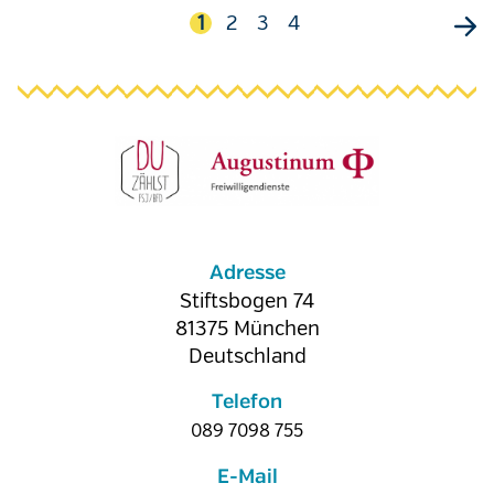
Aktuelle
1
Seite
2
Seite
3
Seite
4
Seite
Adresse
Stiftsbogen 74
81375
München
Deutschland
Telefon
089 7098 755
E-Mail