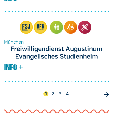
München
Freiwilligendienst Augustinum
Evangelisches Studienheim
Seitennummerierung
Aktuelle
1
Seite
2
Seite
3
Seite
4
Seite