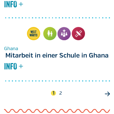
Ghana
Mitarbeit in einer Schule in Ghana
Seitennummerierung
Aktuelle
1
Seite
2
Seite