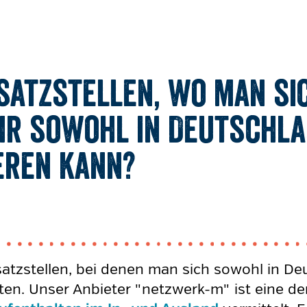
nsatzstellen, wo man s
hr sowohl in Deutschla
eren kann?
satzstellen, bei denen man sich sowohl in De
ten. Unser Anbieter "netzwerk-m" ist eine d