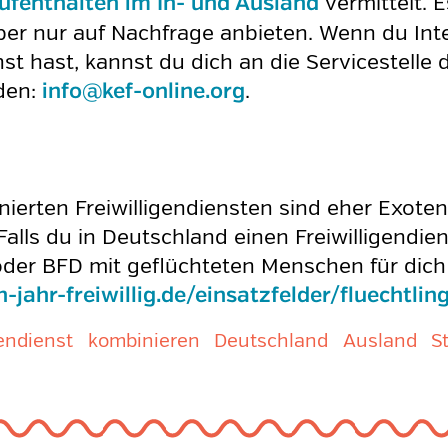
vermittelt. 
Aufenthalten im In- und Ausland
 aber nur auf Nachfrage anbieten. Wenn du In
enst hast, kannst du dich an die Servicestelle
nden:
.
info@kef-online.org
ierten Freiwilligendiensten sind eher Exoten
 Falls du in Deutschland einen Freiwilligendi
oder BFD mit geflüchteten Menschen für dich 
-jahr-freiwillig.de/einsatzfelder/fluechtlin
gendienst
kombinieren
Deutschland
Ausland
S