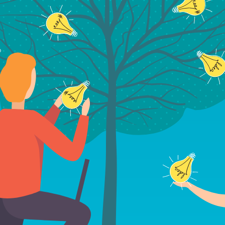
Zuverlässige Anbieter
nbieter verlassen. Die rund 90 Organisatione
ischen Kirche in Deutschland (EKD). Lern sie
Anbieter im Überblick