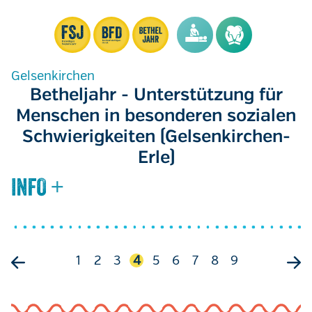
Gelsenkirchen
Betheljahr - Unterstützung für
Menschen in besonderen sozialen
Schwierigkeiten (Gelsenkirchen-
Erle)
Seitennummerierung
Seite
1
Seite
2
Seite
3
Aktuelle
4
Seite
5
Seite
6
Seite
7
Seite
8
Seite
9
Seite