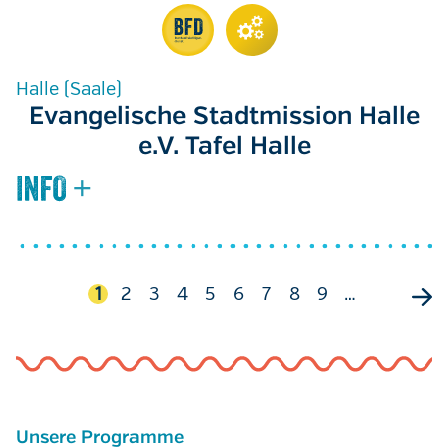
Halle (Saale)
Evangelische Stadtmission Halle
e.V. Tafel Halle
Seitennummerierung
Aktuelle
1
Seite
2
Seite
3
Seite
4
Seite
5
Seite
6
Seite
7
Seite
8
Seite
9
…
Seite
Unsere Programme