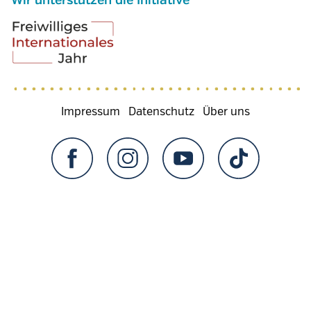
Wir unterstützen die Initiative
Fußzeilenmenü
Impressum
Datenschutz
Über uns