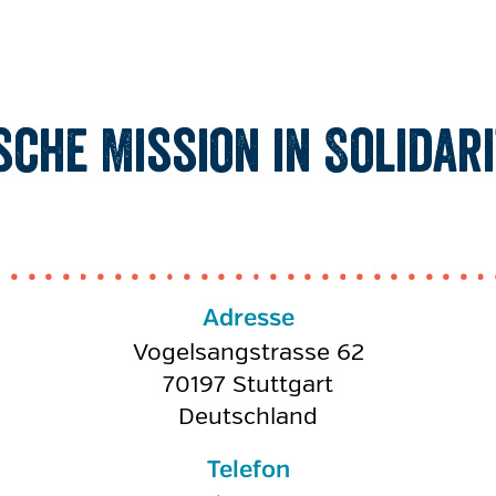
sche Mission in Solidari
FRIEDEN UND E
FRIEDEN UN
FRIEDEN UN
KINDER UN
FRIEDEN
KINDER
KINDER
KINDER
KINDER
KINDER
KINDER
KIN
M
Adresse
Vogelsangstrasse 62
70197
Stuttgart
Deutschland
Telefon