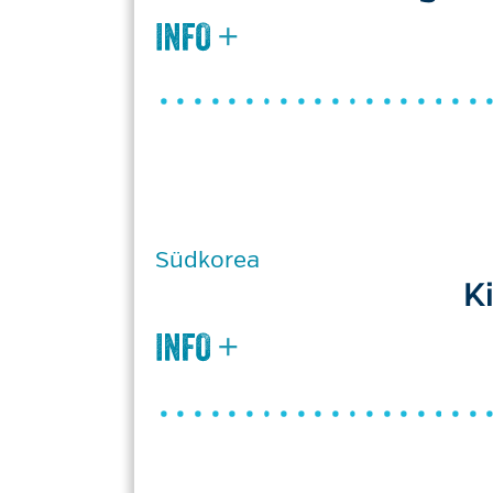
Südkorea
K