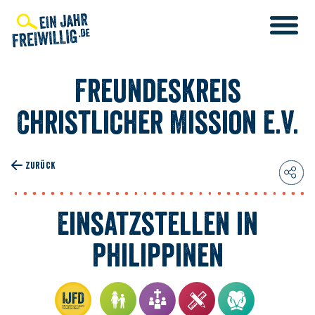
Direkt
zum
Inhalt
Freundeskreis
Christlicher Mission e.V.
T
T
ZURÜCK
ENST
Einsatzstellen in
Philippinen