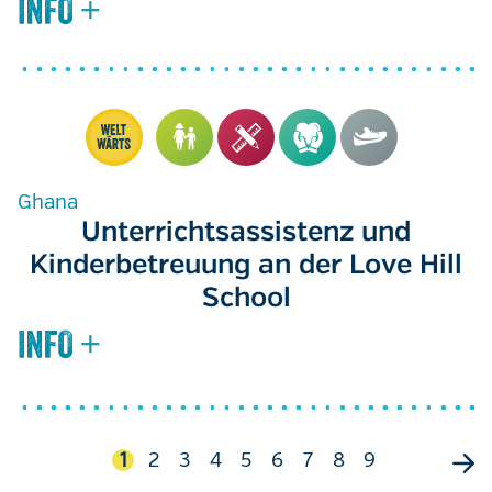
Ghana
Unterrichtsassistenz und
Kinderbetreuung an der Love Hill
School
Seitennummerierung
Aktuelle
1
Seite
2
Seite
3
Seite
4
Seite
5
Seite
6
Seite
7
Seite
8
Seite
9
Seite