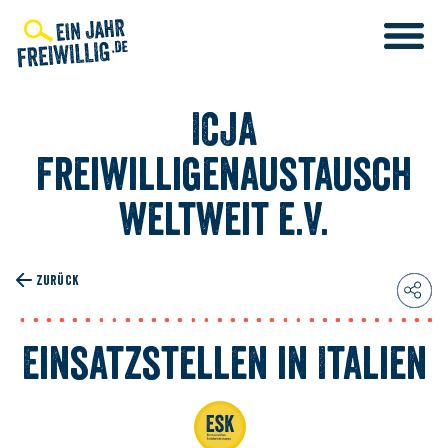
Direkt
zum
Inhalt
ICJA
Freiwilligenaustausch
weltweit e.V.
IENST
LIGENDIENST
ZURÜCK
T
IENST
Einsatzstellen in Italien