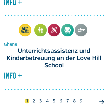
Ghana
Unterrichtsassistenz und
Kinderbetreuung an der Love Hill
School
Seitennummerierung
Aktuelle
1
Seite
2
Seite
3
Seite
4
Seite
5
Seite
6
Seite
7
Seite
8
Seite
9
Seite