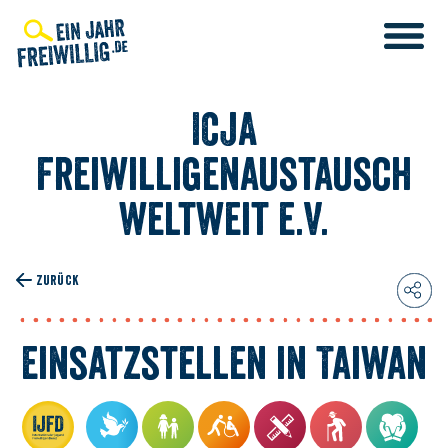
Direkt
zum
Inhalt
ICJA
Freiwilligenaustausch
weltweit e.V.
ENDIENST
IENST
LIGENDIENST
ZURÜCK
T
IENST
Einsatzstellen in Taiwan