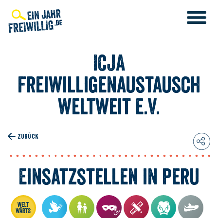
Direkt
zum
Inhalt
ICJA
Freiwilligenaustausch
weltweit e.V.
IENST
LIGENDIENST
ZURÜCK
T
IENST
Einsatzstellen in Peru