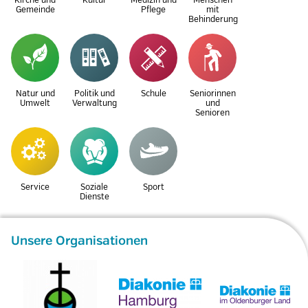
Kirche und
Kultur
Medizin und
Menschen
Gemeinde
Pflege
mit
Behinderung
Natur und
Politik und
Schule
Seniorinnen
Umwelt
Verwaltung
und
Senioren
Service
Soziale
Sport
Dienste
Unsere Organisationen