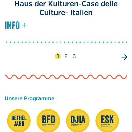
Haus der Kulturen-Case delle
Culture- Italien
Seitennummerierung
Aktuelle
1
Seite
2
Seite
3
Seite
Unsere Programme