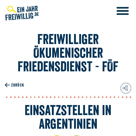
Direkt
zum
Inhalt
Freiwilliger
Ökumenischer
Friedensdienst - FÖF
T
ZURÜCK
Einsatzstellen in
Argentinien