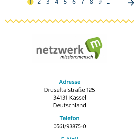
Aktuelle
1
Seite
2
Seite
3
Seite
4
Seite
5
Seite
6
Seite
7
Seite
8
Seite
9
…
Seite
Adresse
Druseltalstraße 125
34131
Kassel
Deutschland
Telefon
0561/93875-0