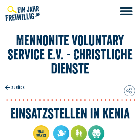
Direkt
zum
Inhalt
Mennonite Voluntary
Service e.V. - Christliche
Dienste
T
ENST
ENST
ZURÜCK
Einsatzstellen in Kenia